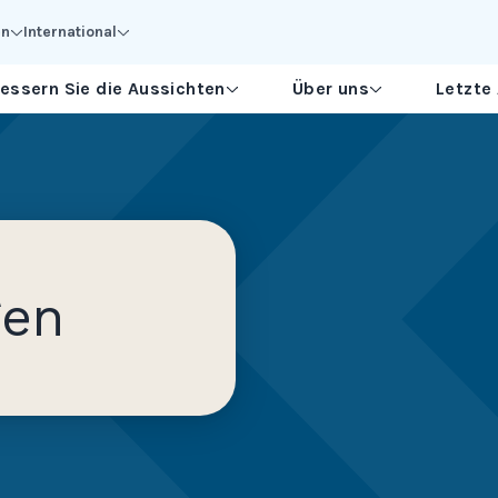
en
International
essern Sie die Aussichten
Über uns
Letzte
gen