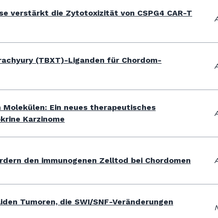
ase verstärkt die Zytotoxizität von CSPG4 CAR-T
rachyury (TBXT)-Liganden für Chordom-
n Molekülen: Ein neues therapeutisches
krine Karzinome
fördern den immunogenen Zelltod bei Chordomen
soliden Tumoren, die SWI/SNF-Veränderungen