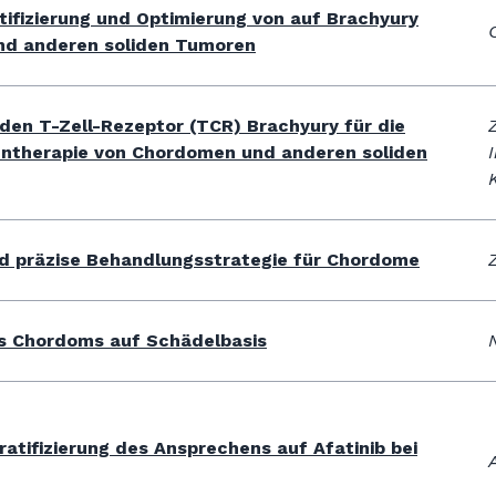
ntifizierung und Optimierung von auf Brachyury
nd anderen soliden Tumoren
 den T-Zell-Rezeptor (TCR) Brachyury für die
Z
untherapie von Chordomen und anderen soliden
und präzise Behandlungsstrategie für Chordome
s Chordoms auf Schädelbasis
tifizierung des Ansprechens auf Afatinib bei