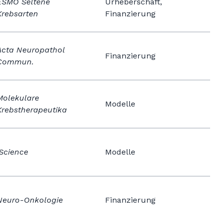
ESMO Seltene
Urheberschaft,
Krebsarten
Finanzierung
Acta Neuropathol
Finanzierung
Commun.
Molekulare
Modelle
Krebstherapeutika
iScience
Modelle
Neuro-Onkologie
Finanzierung