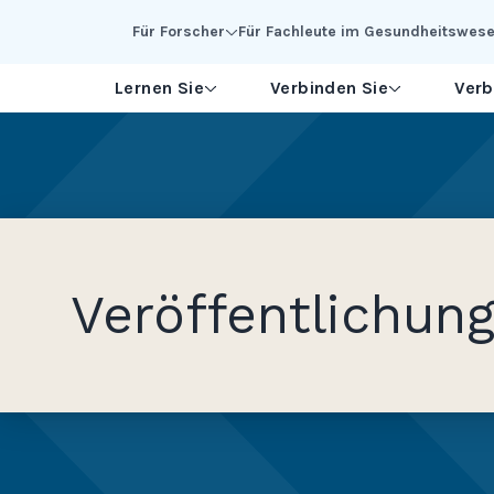
Skip to Main Content
Für Forscher
Für Fachleute im Gesundheitswes
Lernen Sie
Verbinden Sie
Verb
Veröffentlichun