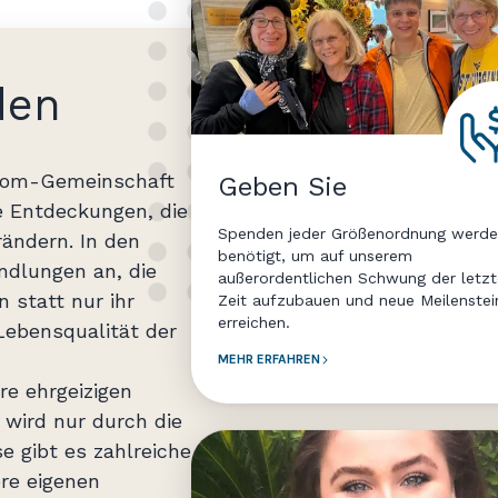
den
ordom-Gemeinschaft
Geben Sie
ue Entdeckungen, die
Spenden jeder Größenordnung werd
rändern. In den
benötigt, um auf unserem
dlungen an, die
außerordentlichen Schwung der letz
n statt nur ihr
Zeit aufzubauen und neue Meilenstei
erreichen.
ebensqualität der
MEHR ERFAHREN
re ehrgeizigen
wird nur durch die
e gibt es zahlreiche
ere eigenen