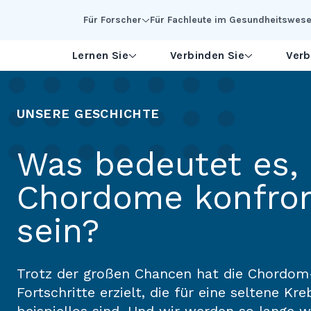
Skip to Main Content
Für Forscher
Für Fachleute im Gesundheitswes
Lernen Sie
Verbinden Sie
Verb
UNSERE GESCHICHTE
Was bedeutet es,
Chordome konfron
sein?
Trotz der großen Chancen hat die Chordo
Fortschritte erzielt, die für eine seltene K