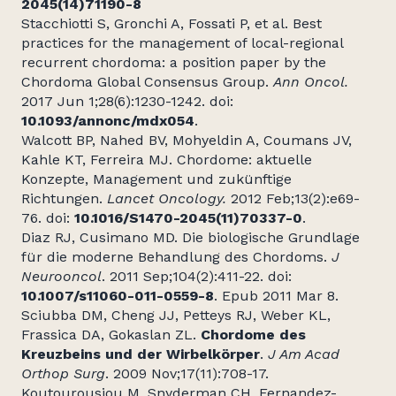
2045(14)71190-8
Stacchiotti S, Gronchi A, Fossati P, et al. Best
practices for the management of local-regional
recurrent chordoma: a position paper by the
Chordoma Global Consensus Group.
Ann Oncol.
2017 Jun 1;28(6):1230-1242. doi:
10.1093/annonc/mdx054
.
Walcott BP, Nahed BV, Mohyeldin A, Coumans JV,
Kahle KT, Ferreira MJ. Chordome: aktuelle
Konzepte, Management und zukünftige
Richtungen.
Lancet Oncology.
2012 Feb;13(2):e69-
76. doi:
10.1016/S1470-2045(11)70337-0
.
Diaz RJ, Cusimano MD. Die biologische Grundlage
für die moderne Behandlung des Chordoms.
J
Neurooncol
. 2011 Sep;104(2):411-22. doi:
10.1007/s11060-011-0559-8
. Epub 2011 Mar 8.
Sciubba DM, Cheng JJ, Petteys RJ, Weber KL,
Frassica DA, Gokaslan ZL.
Chordome des
Kreuzbeins und der Wirbelkörper
.
J Am Acad
Orthop Surg
. 2009 Nov;17(11):708-17.
Koutourousiou M, Snyderman CH, Fernandez-