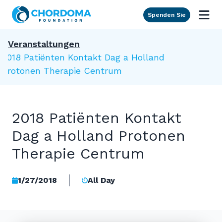
Skip to Main Content
Spenden Sie
Veranstaltungen
2018 Patiënten Kontakt Dag a Holland
Protonen Therapie Centrum
2018 Patiënten Kontakt
Dag a Holland Protonen
Therapie Centrum
1/27/2018
All Day