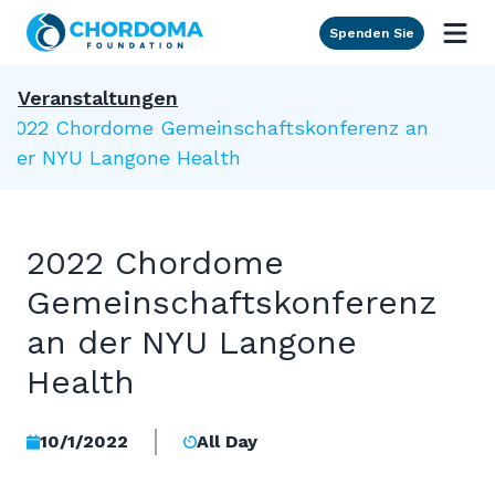
Skip to Main Content
Spenden Sie
Veranstaltungen
2022 Chordome Gemeinschaftskonferenz an
der NYU Langone Health
2022 Chordome
Gemeinschaftskonferenz
an der NYU Langone
Health
10/1/2022
All Day