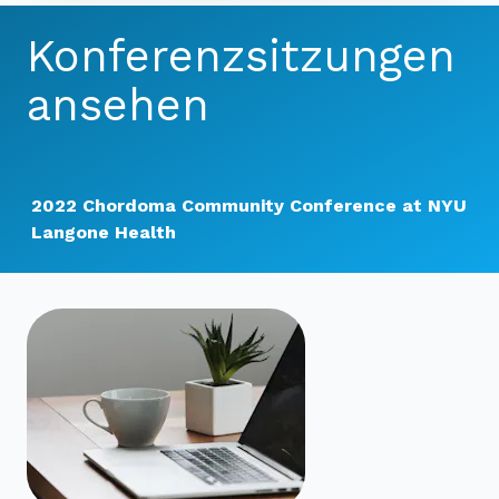
Konferenzsitzungen
ansehen
2022 Chordoma Community Conference at NYU
Langone Health