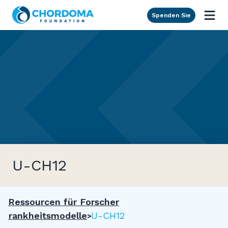
Skip to Main Content
Spenden Sie
U-CH12
Ressourcen für Forscher
Krankheitsmodelle
U-CH12