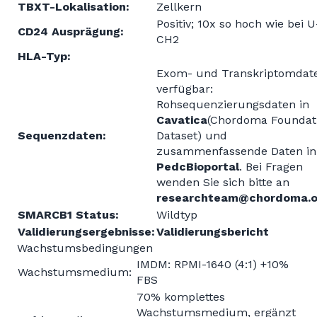
TBXT-Lokalisation:
Zellkern
Positiv; 10x so hoch wie bei U
CD24 Ausprägung:
CH2
HLA-Typ:
Exom- und Transkriptomdat
verfügbar:
Rohsequenzierungsdaten in
Cavatica
(Chordoma Foundat
Sequenzdaten:
Dataset) und
zusammenfassende Daten in
PedcBioportal
. Bei Fragen
wenden Sie sich bitte an
researchteam@chordoma.o
SMARCB1 Status:
Wildtyp
Validierungsergebnisse:
Validierungsbericht
Wachstumsbedingungen
IMDM: RPMI-1640 (4:1) +10%
Wachstumsmedium:
FBS
70% komplettes
Wachstumsmedium, ergänzt