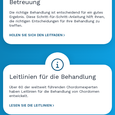
Betreuung
Die richtige Behandlung ist entscheidend für ein gutes
Ergebnis. Diese Schritt-für-Schritt-Anleitung hilft Ihnen,
die richtigen Entscheidungen für Ihre Behandlung zu
treffen.
HOLEN SIE SICH DEN LEITFADEN
Leitlinien für die Behandlung
Über 60 der weltweit führenden Chordomexperten
haben Leitlinien für die Behandlung von Chordomen
entwickelt.
LESEN SIE DIE LEITLINIEN