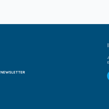
J
E
T
NEWSLETTER