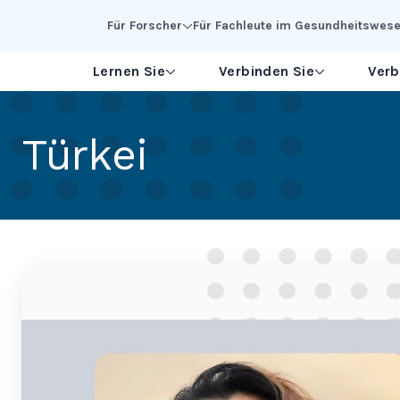
Skip to Main Content
Für Forscher
Für Fachleute im Gesundheitswes
Lernen Sie
Verbinden Sie
Verb
Türkei