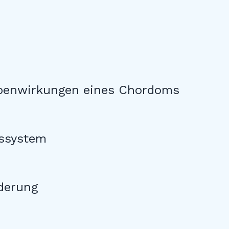
ebenwirkungen eines Chordoms
tssystem
derung