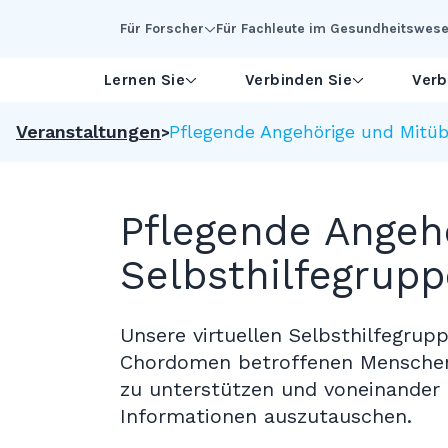
Skip to Main Content
Für Forscher
Für Fachleute im Gesundheitswes
Lernen Sie
Verbinden Sie
Verb
Veranstaltungen
Pflegende Angehörige und Mitübe
Pflegende Angehö
Selbsthilfegrupp
Unsere virtuellen Selbsthilfegrup
Chordomen betroffenen Mensche
zu unterstützen und voneinander 
Informationen auszutauschen.