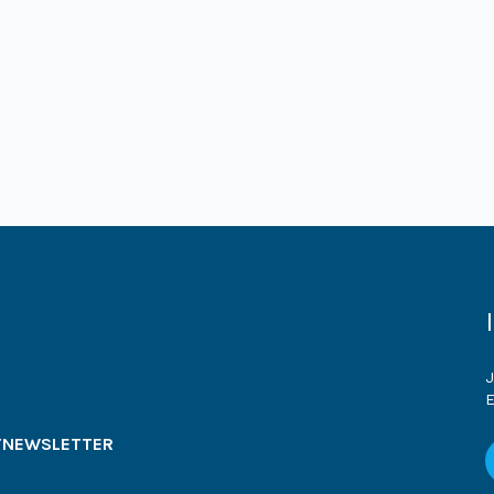
J
E
T
NEWSLETTER