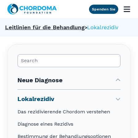
Skip to Main Content
Spenden Sie
Leitlinien für die Behandlung
Lokalrezidiv
Search Posts
Neue Diagnose
Lokalrezidiv
Das rezidivierende Chordom verstehen
Diagnose eines Rezidivs
Bestimmung der Behandlungsoptionen