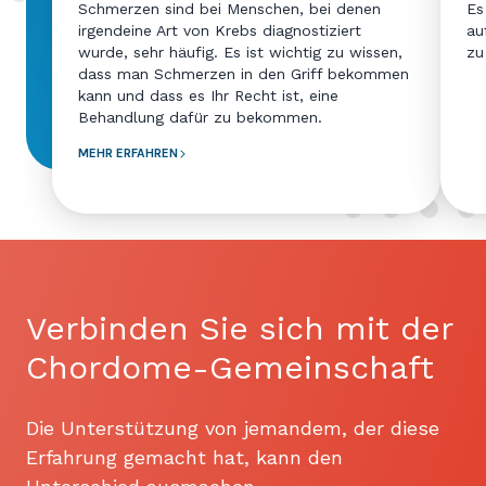
Schmerzen sind bei Menschen, bei denen
Es
irgendeine Art von Krebs diagnostiziert
au
wurde, sehr häufig. Es ist wichtig zu wissen,
zu
dass man Schmerzen in den Griff bekommen
kann und dass es Ihr Recht ist, eine
Behandlung dafür zu bekommen.
MEHR ERFAHREN
Verbinden Sie sich mit der
Chordome-Gemeinschaft
Die Unterstützung von jemandem, der diese
Erfahrung gemacht hat, kann den