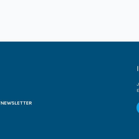
J
E
T
NEWSLETTER