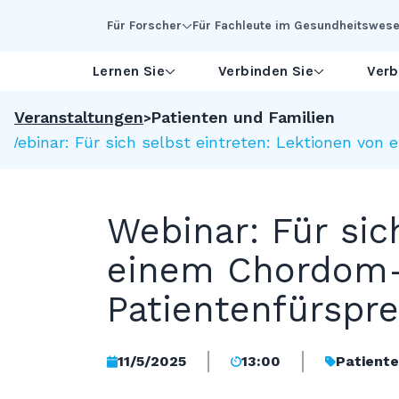
Skip to Main Content
Für Forscher
Für Fachleute im Gesundheitswes
Lernen Sie
Verbinden Sie
Verb
Veranstaltungen
Patienten und Familien
Webinar: Für sich selbst eintreten: Lektionen vo
Webinar: Für sic
einem Chordom-
Patientenfürspr
11/5/2025
13:00
Patiente