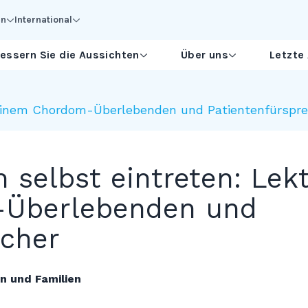
en
International
essern Sie die Aussichten
Über uns
Letzte
n einem Chordom-Überlebenden und Patientenfürspr
h selbst eintreten: Lek
Überlebenden und
echer
n und Familien