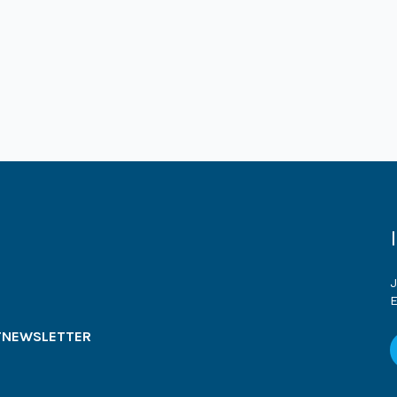
J
E
T
NEWSLETTER