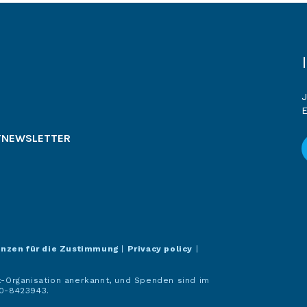
J
E
T
NEWSLETTER
enzen für die Zustimmung
|
Privacy policy
|
it-Organisation anerkannt, und Spenden sind im
20-8423943.