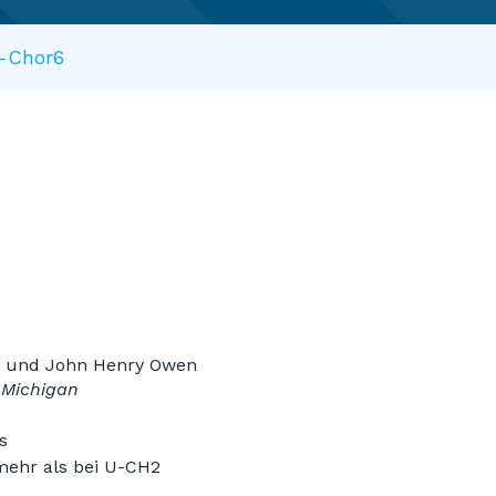
-Chor6
e und John Henry Owen
 Michigan
s
 mehr als bei U-CH2