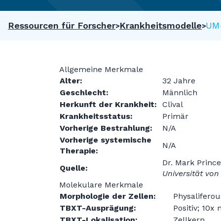
Ressourcen für Forscher
Krankheitsmodelle
UM
Allgemeine Merkmale
Alter:
32 Jahre
Geschlecht:
Männlich
Herkunft der Krankheit:
Clival
Krankheitsstatus:
Primär
Vorherige Bestrahlung:
N/A
Vorherige systemische
N/A
Therapie:
Dr. Mark Princ
Quelle:
Universität von
Molekulare Merkmale
Morphologie der Zellen:
Physaliferou
TBXT-Ausprägung:
Positiv; 10x
TBXT-Lokalisation:
Zellkern