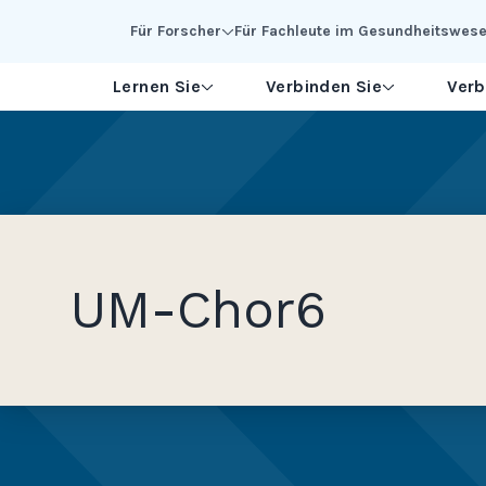
Skip to Main Content
Für Forscher
Für Fachleute im Gesundheitswes
Lernen Sie
Verbinden Sie
Verb
UM-Chor6