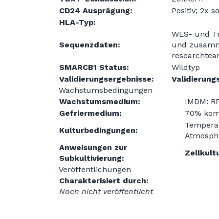
CD24 Ausprägung:
Positiv; 2x 
HLA-Typ:
WES- und Tr
Sequenzdaten:
und zusamme
researchte
SMARCB1 Status:
Wildtyp
Validierungsergebnisse:
Validierung
Wachstumsbedingungen
Wachstumsmedium:
IMDM: RP
Gefriermedium:
70% kom
Temperat
Kulturbedingungen:
Atmosphä
Anweisungen zur
Zellkult
Subkultivierung:
Veröffentlichungen
Charakterisiert durch:
Noch nicht veröffentlicht