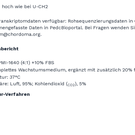
so hoch wie bei U-CH2
anskriptomdaten verfügbar: Rohsequenzierungsdaten in 
ngefasste Daten in PedcBioportal. Bei Fragen wenden Sie
am@chordoma.org.
sbericht
MI-1640 (4:1) +10% FBS
plettes Wachstumsmedium, ergänzt mit zusätzlich 20%
ur: 37°C
re: Luft, 95%; Kohlendioxid (
), 5%
CO2
ur-Verfahren